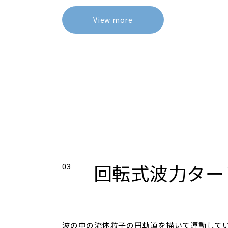
View more
回転式波力ター
03
波の中の流体粒子の円軌道を描いて運動して