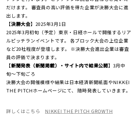
だけます。 審査員の⾼い評価を得た企業が決勝⼤会に進
出します。
【
決勝⼤会
】2025年3月1日
2025年3⽉初旬（予定）東京・⽇経ホールで開催するリア
ルピッチランイベントです。 各ブロック⼤会の上位企業
など20社程度が登壇します。 ※決勝⼤会進出企業は審査
員の評価で決まります。
【
新聞発表（新聞掲載）・サイト内で結果公開
】3⽉中
旬〜下旬ごろ
決勝⼤会の開催模様や結果は⽇本経済新聞紙⾯やNIKKEI
THE PITCHホームページにて、 随時発表していきます。
詳しくはこちら
NIKKEI THE PITCH GROWTH