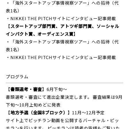
・「海外スタートアップ事情視察ツアー」への招待（代
表1名）
・NIKKEI THE PITCHサイトにインタビュー記事掲載
【
スタートアップ部門賞、アトツギ部門賞、ソーシャル
インパクト賞、オーディエンス賞
】
・「海外スタートアップ事情視察ツアー」への招待（代
表1名）
・NIKKEI THE PITCHサイトにインタビュー記事掲載
プログラム
【
書類選考・審査
】6月下旬～
書類選考・審査にて進出企業決定します。 審査結果は9⽉
下旬〜10⽉上旬めどに発表
【
地⽅予選（全国8ブロック）
】11⽉〜12⽉予定
サイト上でピッチラン動画を公開するバーチャル・ピッ
チランを⾏います。 ピッチランは読者の皆様もご覧いた