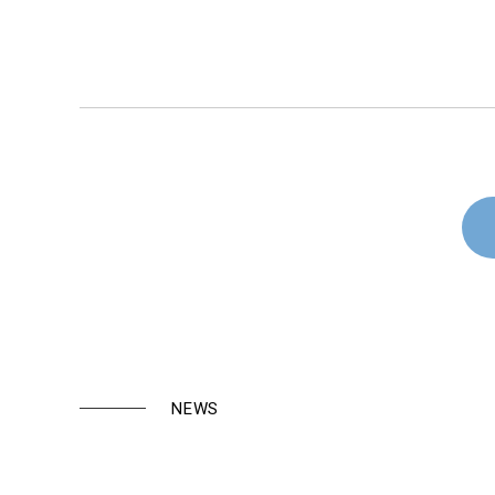
投
稿
ナ
ビ
ゲー
ショ
ン
NEWS