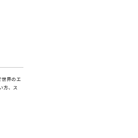
で世界のエ
い方、ス