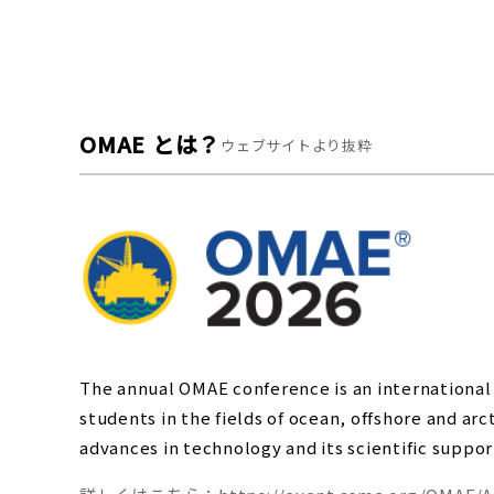
OMAE
とは？
ウェブサイトより抜粋
The annual OMAE conference is an international 
students in the fields of ocean, offshore and arc
advances in technology and its scientific suppor