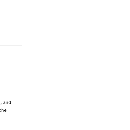
, and
 the