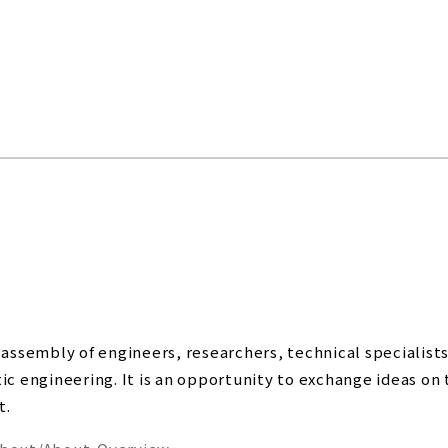
assembly of engineers, researchers, technical specialists
tic engineering. It is an opportunity to exchange ideas on
t.