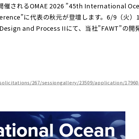
OMAE 2026 ”45th International Oce
ing Conference”に代表の秋元が登壇します。6/9（火）1
 Design and Process IIにて、当社”FAWT”
olicitations/267/sessiongallery/23509/application/17960